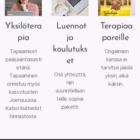
Yksilötera
Luennot
Terapiaa
pia
ja
pareille
koulutuks
Tapaamiset
Ongelmien
pääsääntöisesti
kanssa ei
et
etänä.
tarvitse jäädä
Ota yhteyttä,
Tapaaminen
yksin, eikä
niin
onnistuu myös
kaksin.
suunnitellaan
kasvotusten
teille sopiva
Joensuussa.
paketti.
Katso lisätiedot
hinnastosta.