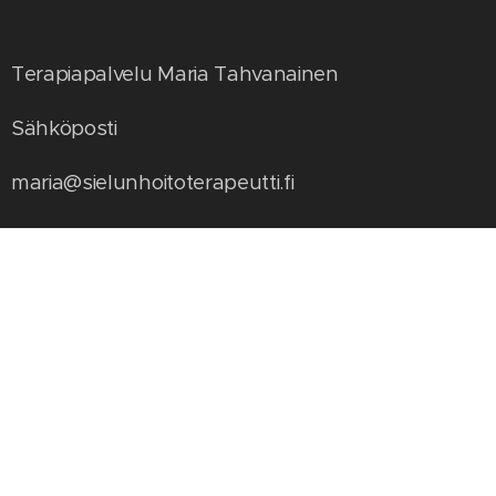
Terapiapalvelu Maria Tahvanainen
Sähköposti
maria@sielunhoitoterapeutti.fi
Puhelin
050-3727824
Nimi