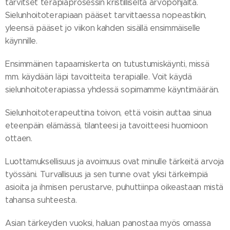
tarvitset terapiaprosessin kristilliseltä arvopohjalta.
Sielunhoitoterapiaan pääset tarvittaessa nopeastikin,
yleensä pääset jo viikon kahden sisällä ensimmäiselle
käynnille.
Ensimmäinen tapaamiskerta on tutustumiskäynti, missä
mm. käydään läpi tavoitteita terapialle. Voit käydä
sielunhoitoterapiassa yhdessä sopimamme käyntimäärän.
Sielunhoitoterapeuttina toivon, että voisin auttaa sinua
eteenpäin elämässä, tilanteesi ja tavoitteesi huomioon
ottaen.
Luottamuksellisuus ja avoimuus ovat minulle tärkeitä arvoja
työssäni. Turvallisuus ja sen tunne ovat yksi tärkeimpiä
asioita ja ihmisen perustarve, puhuttiinpa oikeastaan mistä
tahansa suhteesta.
Asian tärkeyden vuoksi, haluan panostaa myös omassa