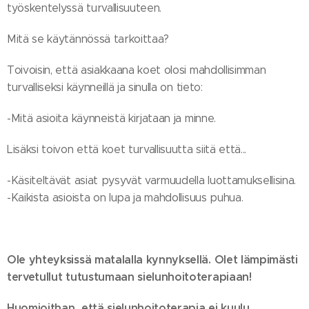
työskentelyssä turvallisuuteen.
Mitä se käytännössä tarkoittaa?
Toivoisin, että asiakkaana koet olosi mahdollisimman
turvalliseksi käynneillä ja sinulla on tieto:
-Mitä asioita käynneistä kirjataan ja minne.
Lisäksi toivon että koet turvallisuutta siitä että...
-Käsiteltävät asiat pysyvät varmuudella luottamuksellisina.
-Kaikista asioista on lupa ja mahdollisuus puhua.
Ole yhteyksissä matalalla kynnyksellä. Olet lämpimästi
tervetullut tutustumaan sielunhoitoterapiaan!
Huomioithan, että sielunhoitoterapia ei kuulu