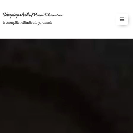
Terapiapalvelu
M
aria Tahvanainen
Eteenpäin elämässä,
yhdessä.