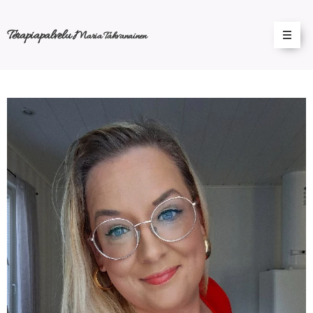
Terapiapalvelu
M
aria Tahvanainen