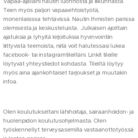
Vapaa-ajallani nautin luonnosta ja liikunnasta.
Teen myös paljon vapaaehtoistyötä,
monenlaisissa tehtävissä. Nautin Ihmisten parissa
olemisesta ja keskusteluista. Julkaisen ajoittain
ajatuksia ja lyhyitä kirjoituksia hyvinvointiin
liittyvistä teemoista, niitä voit halutessasi lukea
facebook- tai instagramtileiltäni. Linkit tileille
löytyvät yhteystiedot kohdasta. Tileiltä löytyy
myös aina ajankohtaiset tarjoukset ja muutakin
infoa.
Olen koulutukseltani lähihoitaja, sairaanhoidon- ja
huolenpidon koulutusohjelmasta. Olen
työskennellyt terveysasemilla vastaanottotyössä